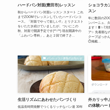
ハードパン対面(豊田市)レッスン
ショコラカ
スン
秋からハードパン対面レッスン スタート これ
までZOOMでレッスンしていたハードパンコ
年に数回のZO
ース。「対面でやって欲しい!!」とリクエスト
ンパーニュ、久
をいただき続けていましたが、ついにこの
ます！🍫✨7
秋、対面で開講予定です(*^-^*) 現在開講中の
ア✨ 先着順な
「ふわパン専科」。あと２回で終了さ...
クープぱっかん
⏱掲載...
パンレッスン募集のお知らせ
生活リズムにあわせたパンづくり
外カリッ中
の体験ハー
低温長時間発酵でつくるリッチなパン達 30年