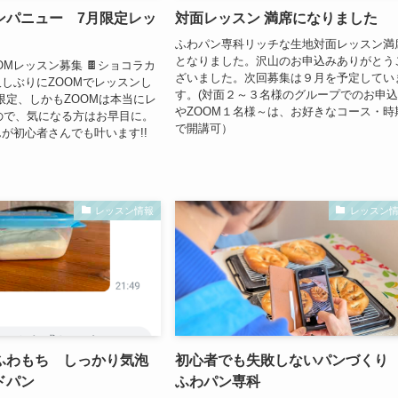
ンパニュー 7月限定レッ
対面レッスン 満席になりました
ふわパン専科リッチな生地対面レッスン満
となりました。沢山のお申込みありがとう
OMレッスン募集 🍫ショコラカ
ざいました。次回募集は９月を予定してい
しぶりにZOOMでレッスンし
す。(対面２～３名様のグループでのお申
月限定、しかもZOOMは本当にレ
やZOOM１名様～は、お好きなコース・時
ので、気になる方はお早目に。
で開講可）
が初心者さんでも叶います!!
レッスン情報
レッスン
ふわもち しっかり気泡
初心者でも失敗しないパンづく
ドパン
ふわパン専科