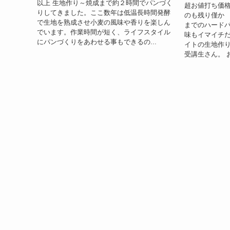
以上 生地作り～焼成まで約２時間でパンづく
超お値打ち価
りしてきました。ここ数年は低温長時間発酵
のも残り僅か 
で生地を熟成させ小麦の風味や香りを楽しん
までのハード
でいます。作業時間が短く、ライフスタイル
味もイマイチ
にパンづくりをあわせる事もできるの...
イトの生地作
受講生さん。 